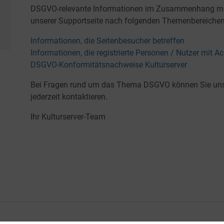
DSGVO-relevante Informationen im Zusammenhang mit 
unserer Supportseite nach folgenden Themenbereichen
Informationen, die Seitenbesucher betreffen
Informationen, die registrierte Personen / Nutzer mit A
DSGVO-Konformitätsnachweise Kulturserver
Bei Fragen rund um das Thema DSGVO können Sie un
jederzeit kontaktieren.
Ihr Kulturserver-Team