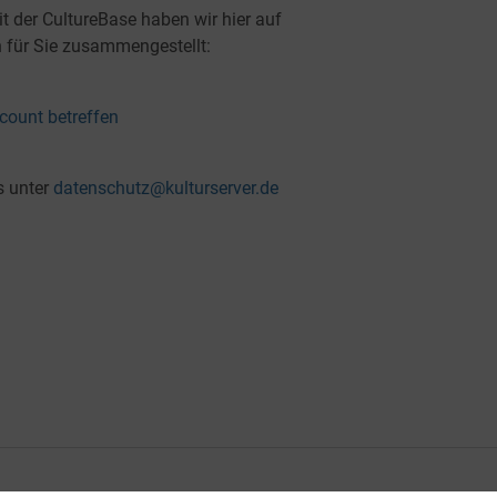
der CultureBase haben wir hier auf
 für Sie zusammengestellt:
ccount betreffen
s unter
datenschutz@kulturserver.de