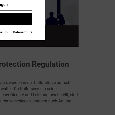
ngen
ssum
Datenschutz
DNUNG
otection Regulation
ören, werden in der CultureBase auf sehr
waltet. Da Kulturserver in seiner
cher Dienste und Leistung bereitstellt, sind
turen verschieden, sondern auch Art und