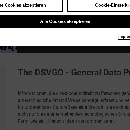
he Cookies akzeptieren
Cookie-Einstellu
Alle Cookies akzeptieren
Impre
DATENSCHUTZ-GRUNDVEROR
The DSVGO - General Data Pr
Informationen, die direkt oder indirekt zu Personen geh
unterschiedliche Art und Weise benötigt, erfasst und ver
Kulturdatenbank CultureBase eine Vielzahl unterschiedli
nicht nur die dahinterstehenden technologischen Struk
Form, wie ein „Mensch“ darin vorkommen kann.