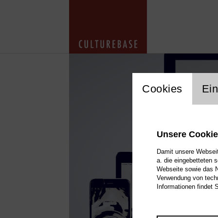
cookie_layer
Cookies
Ein
Unsere Cooki
Damit unsere Webseite
a. die eingebetteten 
Webseite sowie das Nu
Verwendung von techn
Informationen findet 