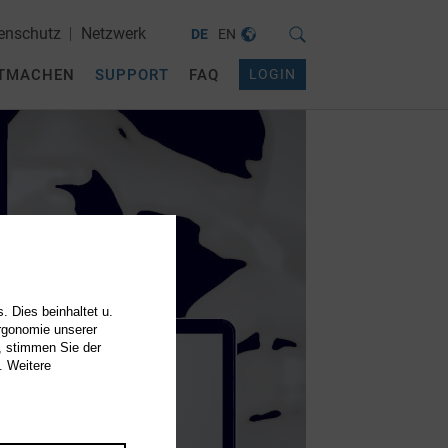
enschutz
Netzwerk
DE
EN
TMACHEN
SUPPORT
FAQ
LOGIN
. Dies beinhaltet u.
Ergonomie unserer
, stimmen Sie der
. Weitere