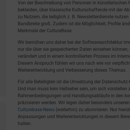
Von der Beschreibung von Personen in künstlerischen P
bekleiden, über klassische Kulturschaffende mit der Absi
zu Nutzern, die lediglich z. B. Newsletterdienste nutzen
Bandbreite groß. Zudem ist die Möglichkeit, Profile än
Merkmale der CultureBase.
Wir bemühen uns daher bei der Softwarearchitektur imm
nur die über sie gespeicherten Daten einsehen können, 
verändert und in einem kontrollierten Prozess im Inter
Diesem Anspruch fühlen wir uns nach wie vor verpflicht
Weiterentwicklung und Verbesserung dieses Themas.
Für alle Beteiligten ist die Umsetzung der Datenschut
Und man muss kein Hellseher sein, um sich vorstellen z
Rahmenbedingungen und Handlungsabläufe in den ko
präzisieren werden. Wir legen daher besonders unseren
Culturebase-News
(weiterhin) zu abonnieren. Nur hierü
Anpassungen und Weiterentwicklungen in diesem Bere
halten.