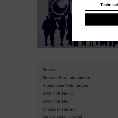
Technisc
Support
Support-News abonnieren
Handbücher/Anleitungen
CMS / CB-Flex 2
CMS / CB-Flex
Onepager Tutorial
WebCalendar Tutorial