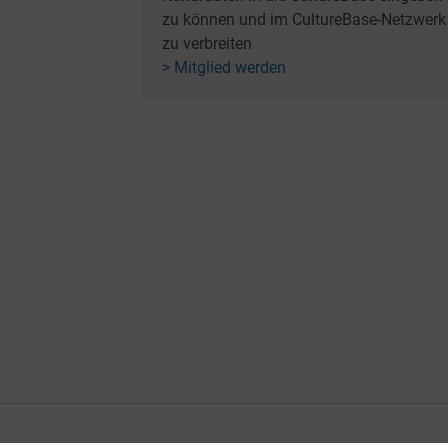
zu können und im CultureBase-Netzwerk
zu verbreiten
> Mitglied werden