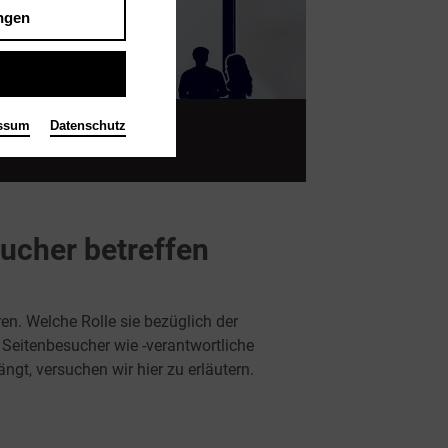
ngen
ssum
Datenschutz
DNUNG
sucher betreffen
en. Welche Rolle sie bezüglich der
Seitenbesucher wie -verantwortliche
t, versuchen wir hier zu erläutern.