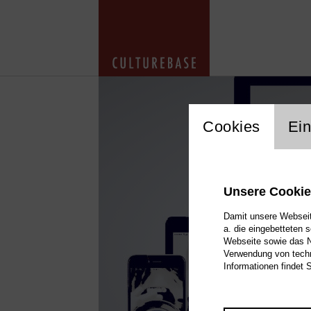
cookie_layer
Cookies
Ein
Unsere Cooki
Damit unsere Webseite
a. die eingebetteten 
Webseite sowie das Nu
Verwendung von techn
Informationen findet 