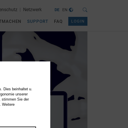
enschutz
Netzwerk
DE
EN
TMACHEN
SUPPORT
FAQ
LOGIN
. Dies beinhaltet u.
Ergonomie unserer
, stimmen Sie der
. Weitere