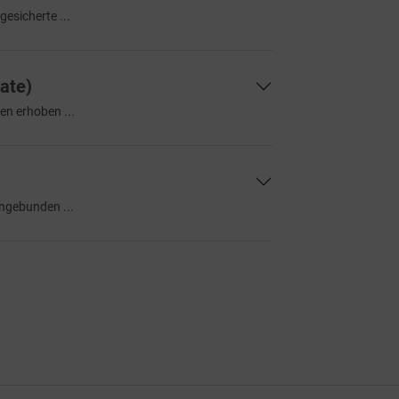
esicherte ...
ate)
en erhoben ...
ingebunden ...