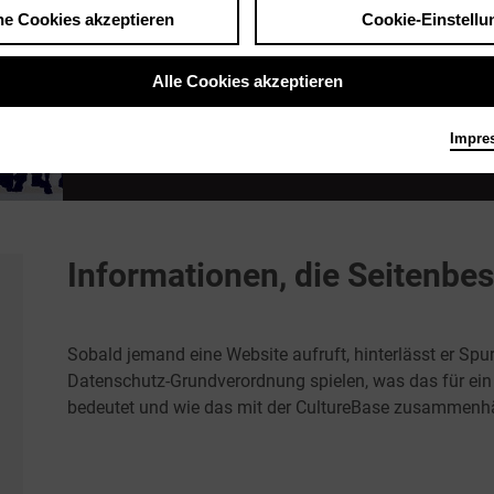
he Cookies akzeptieren
Cookie-Einstellu
Alle Cookies akzeptieren
Impre
DATENSCHUTZ-GRUNDVEROR
Informationen, die Seitenbe
Sobald jemand eine Website aufruft, hinterlässt er Spur
Datenschutz-Grundverordnung spielen, was das für ein 
bedeutet und wie das mit der CultureBase zusammenhäng