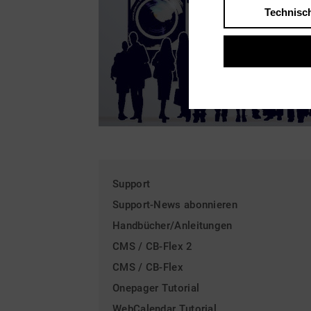
Technisc
Support
Support-News abonnieren
Handbücher/Anleitungen
CMS / CB-Flex 2
CMS / CB-Flex
Onepager Tutorial
WebCalendar Tutorial