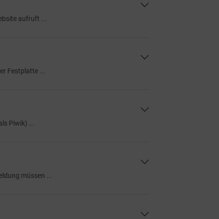
site aufruft ...
r Festplatte ...
s Piwik) ...
eldung müssen ...