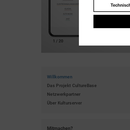
Technisc
1 / 20
Willkommen
Das Projekt CultureBase
Netzwerkpartner
Über Kulturserver
Mitmachen?