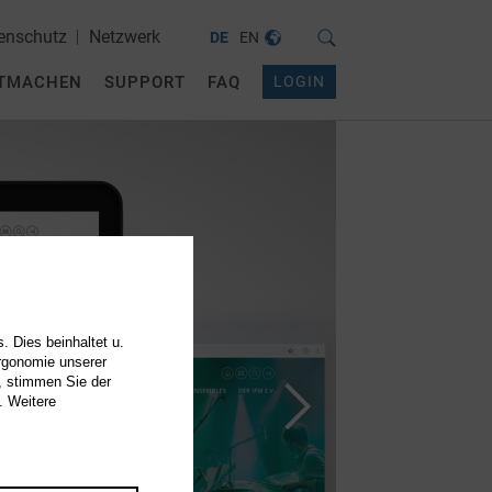
enschutz
Netzwerk
DE
EN
TMACHEN
SUPPORT
FAQ
LOGIN
. Dies beinhaltet u.
Ergonomie unserer
, stimmen Sie der
. Weitere