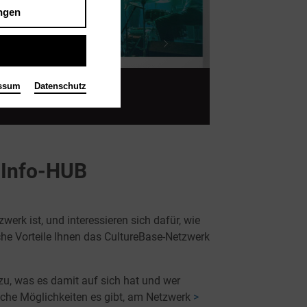
ngen
ssum
Datenschutz
 Info-HUB
rk ist, und interessieren sich dafür, wie
lche Vorteile Ihnen das CultureBase-Netzwerk
azu, was es damit auf sich hat und wer
elche Möglichkeiten es gibt, am Netzwerk
>