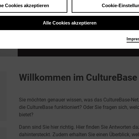
he Cookies akzeptieren
Cookie-Einstellu
Alle Cookies akzeptieren
Impre
MUSIK IN KÖLN
Willkommen im CultureBase
Sie möchten genauer wissen, was das CultureBase-Netzwe
die CultureBase funktioniert? Oder Sie fragen sich, we
bietet?
Dann sind Sie hier richtig. Hier finden Sie Antworten d
dahintersteckt. Zudem erhalten Sie einen Überblick, w