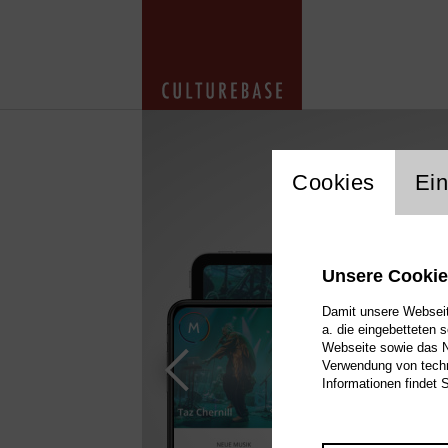
cookie_layer
Cookies
Ein
Unsere Cooki
Damit unsere Webseite
a. die eingebetteten 
Webseite sowie das Nu
Verwendung von techn
Informationen findet 